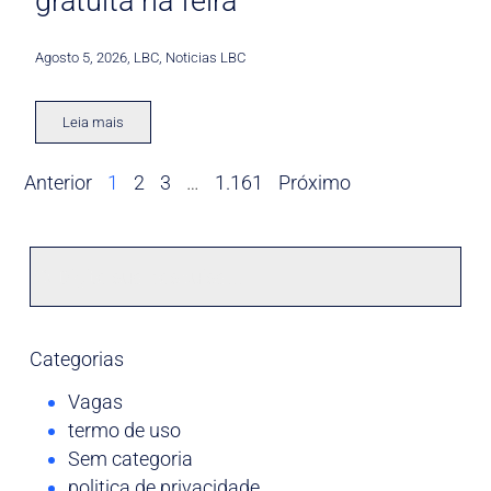
gratuita na feira
Agosto 5, 2026
,
LBC
,
Noticias LBC
Leia mais
Anterior
1
2
3
…
1.161
Próximo
Categorias
Vagas
termo de uso
Sem categoria
politica de privacidade