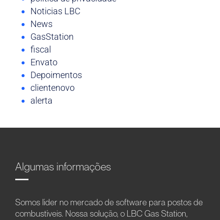
Noticias LBC
News
GasStation
fiscal
Envato
Depoimentos
clientenovo
alerta
Algumas informações
Somos líder no mercado de software para postos de
combustíveis. Nossa solução, o LBC Gas Station,