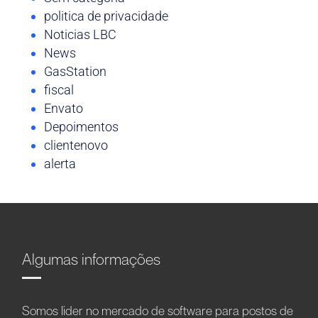
politica de privacidade
Noticias LBC
News
GasStation
fiscal
Envato
Depoimentos
clientenovo
alerta
Algumas informações
Somos líder no mercado de software para postos de