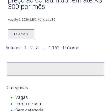
preço ao consumidor em até R$
300 por mês
Agosto 6, 2026
,
LBC
,
Noticias LBC
Leia mais
Anterior
1
2
3
…
1.162
Próximo
Categorias
Vagas
termo de uso
Sem categoria