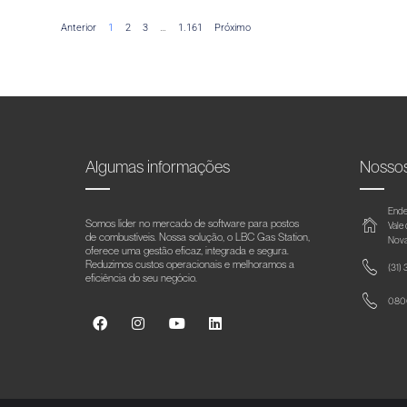
Anterior
1
2
3
…
1.161
Próximo
Algumas informações
Nosso
Ende
Somos líder no mercado de software para postos
Vale
de combustíveis. Nossa solução, o LBC Gas Station,
Nova
oferece uma gestão eficaz, integrada e segura.
Reduzimos custos operacionais e melhoramos a
(31)
eficiência do seu negócio.
0800