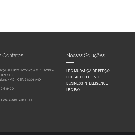
s Contatos
Nossas Soluções
reço: Al. Oscar Niemeyer, 288 / 5º andar –
LBC MUDANÇA DE PREÇO
 do Sereno
PORTAL DO CLIENTE
 Lima / MG – CEP: 34006-049
BUSINESS INTELLIGENCE
 3215-6400
LBC PAY
-760-0305 - Comercial