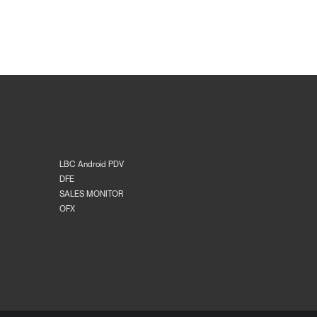
LBC Android PDV
DFE
SALES MONITOR
OFX