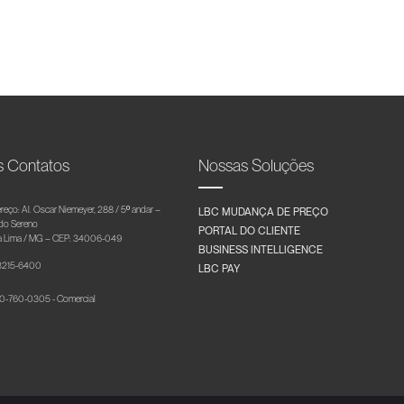
s Contatos
Nossas Soluções
reço: Al. Oscar Niemeyer, 288 / 5º andar –
LBC MUDANÇA DE PREÇO
 do Sereno
PORTAL DO CLIENTE
 Lima / MG – CEP: 34006-049
BUSINESS INTELLIGENCE
 3215-6400
LBC PAY
-760-0305 - Comercial