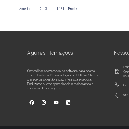
Anterior
1
2
3
…
1.161
Próximo
Algumas informações
Nosso
Ende
Somos líder no mercado de software para postos
Vale
de combustíveis. Nossa solução, o LBC Gas Station,
Nova
oferece uma gestão eficaz, integrada e segura.
Reduzimos custos operacionais e melhoramos a
(31)
eficiência do seu negócio.
0800