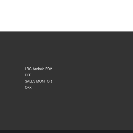
LBC Android PDV
DFE
SALES MONITOR
OFX