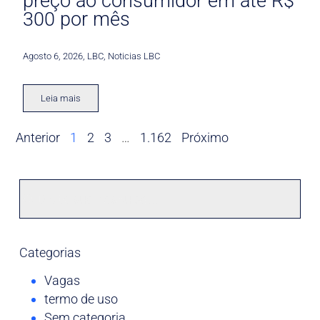
preço ao consumidor em até R$
300 por mês
Agosto 6, 2026
,
LBC
,
Noticias LBC
Leia mais
Anterior
1
2
3
…
1.162
Próximo
Categorias
Vagas
termo de uso
Sem categoria