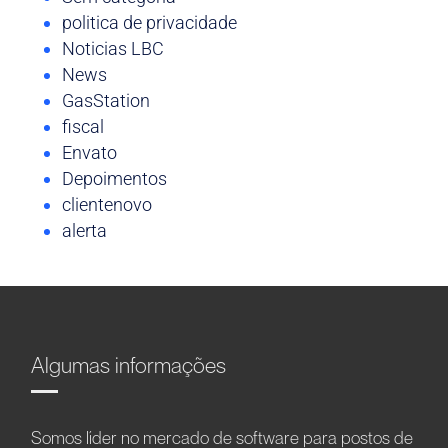
politica de privacidade
Noticias LBC
News
GasStation
fiscal
Envato
Depoimentos
clientenovo
alerta
Algumas informações
Somos líder no mercado de software para postos de