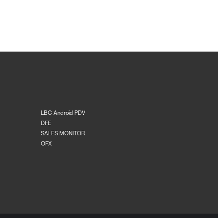
LBC Android PDV
DFE
SALES MONITOR
OFX