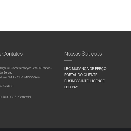
s Contatos
Nossas Soluções
reço: Al. Oscar Niemeyer, 288 / 5º andar –
LBC MUDANÇA DE PREÇO
 do Sereno
PORTAL DO CLIENTE
 Lima / MG – CEP: 34006-049
BUSINESS INTELLIGENCE
 3215-6400
LBC PAY
-760-0305 - Comercial