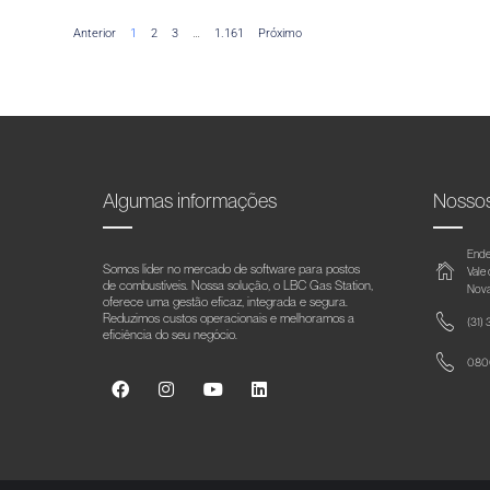
Anterior
1
2
3
…
1.161
Próximo
Algumas informações
Nosso
Ende
Somos líder no mercado de software para postos
Vale
de combustíveis. Nossa solução, o LBC Gas Station,
Nova
oferece uma gestão eficaz, integrada e segura.
Reduzimos custos operacionais e melhoramos a
(31)
eficiência do seu negócio.
0800