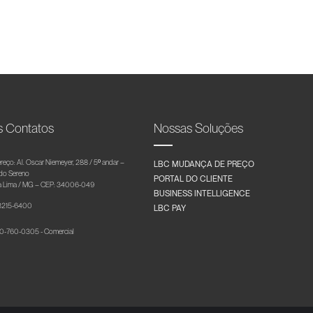
s Contatos
Nossas Soluções
reço: Al. Oscar Niemeyer, 288 / 5º andar –
LBC MUDANÇA DE PREÇO
 do Sereno
PORTAL DO CLIENTE
 Lima / MG – CEP: 34006-049
BUSINESS INTELLIGENCE
 3215-6400
LBC PAY
-760-0305 - Comercial