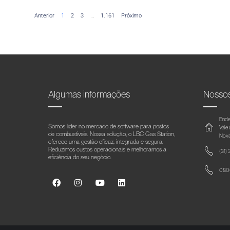
Anterior
1
2
3
…
1.161
Próximo
Algumas informações
Nosso
Ende
Somos líder no mercado de software para postos
Vale
de combustíveis. Nossa solução, o LBC Gas Station,
Nova
oferece uma gestão eficaz, integrada e segura.
Reduzimos custos operacionais e melhoramos a
(31)
eficiência do seu negócio.
0800