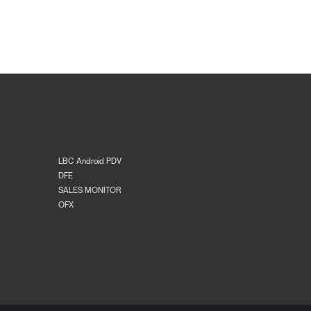
LBC Android PDV
DFE
SALES MONITOR
OFX