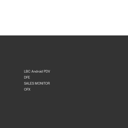
LBC Android PDV
DFE
SALES MONITOR
OFX