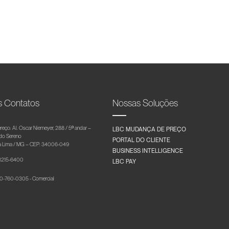
s Contatos
Nossas Soluções
reço: Al. Oscar Niemeyer, 288 / 5º andar –
LBC MUDANÇA DE PREÇO
 do Sereno
PORTAL DO CLIENTE
 Lima / MG – CEP: 34006-049
BUSINESS INTELLIGENCE
 3215-6400
LBC PAY
-760-0305 - Comercial