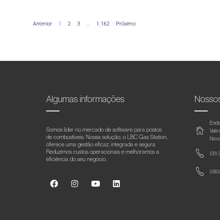
Anterior
1
2
3
…
1.162
Próximo
Algumas informações
Nosso
Ende
Somos líder no mercado de software para postos
Vale
de combustíveis. Nossa solução, o LBC Gas Station,
Nova
oferece uma gestão eficaz, integrada e segura.
Reduzimos custos operacionais e melhoramos a
(31)
eficiência do seu negócio.
0800