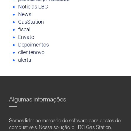
Noticias LBC
News
GasStation
fiscal
Envato
Depoimentos
clientenovo
alerta
Algumas informações
Somos líder no mercado de software para postos de
combustíveis. Nossa solução, o LBC Gas Station,