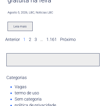
gratuita na feira
Agosto 5, 2026
,
LBC
,
Noticias LBC
Leia mais
Anterior
1
2
3
…
1.161
Próximo
Categorias
Vagas
termo de uso
Sem categoria
politica de privacidade