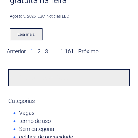
gratuita na feira
Agosto 5, 2026
,
LBC
,
Noticias LBC
Leia mais
Anterior
1
2
3
…
1.161
Próximo
Categorias
Vagas
termo de uso
Sem categoria
politica de privacidade