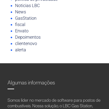
Noticias LBC
News
GasStation
fiscal
Envato
Depoimentos
clientenovo
alerta
Algumas informações
Somos líder no mercado de software para postos de
combustíveis. Nossa solução, o LBC Gas Station,