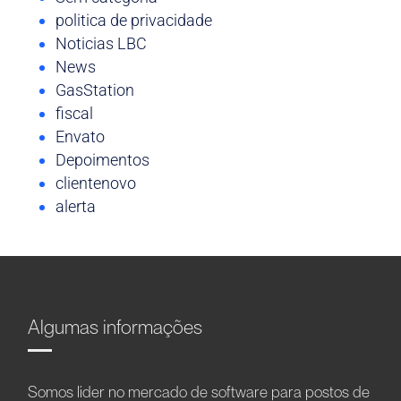
politica de privacidade
Noticias LBC
News
GasStation
fiscal
Envato
Depoimentos
clientenovo
alerta
Algumas informações
Somos líder no mercado de software para postos de