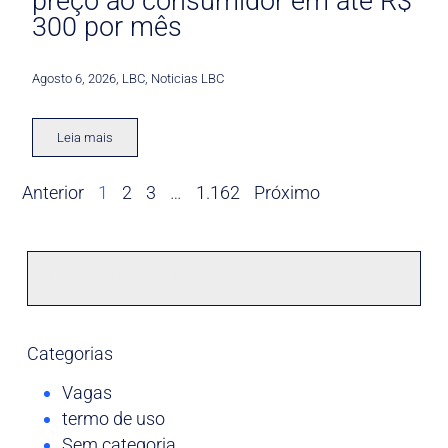
preço ao consumidor em até R$
300 por mês
Agosto 6, 2026
,
LBC
,
Noticias LBC
Leia mais
Anterior
1
2
3
…
1.162
Próximo
Categorias
Vagas
termo de uso
Sem categoria