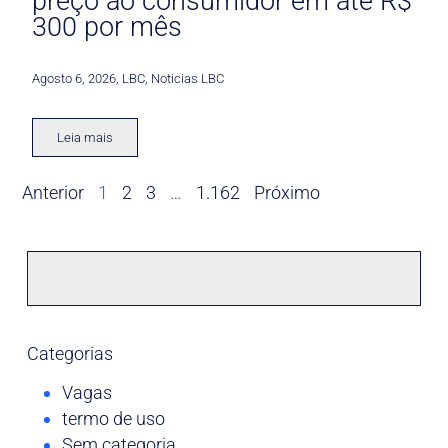
preço ao consumidor em até R$
300 por mês
Agosto 6, 2026
,
LBC
,
Noticias LBC
Leia mais
Anterior
1
2
3
…
1.162
Próximo
Categorias
Vagas
termo de uso
Sem categoria