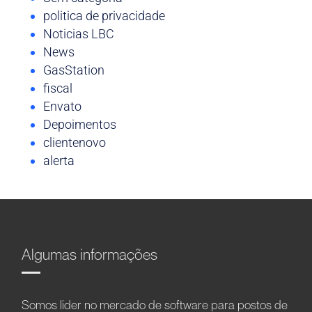
politica de privacidade
Noticias LBC
News
GasStation
fiscal
Envato
Depoimentos
clientenovo
alerta
Algumas informações
Somos líder no mercado de software para postos de