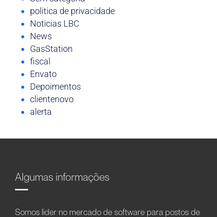
politica de privacidade
Noticias LBC
News
GasStation
fiscal
Envato
Depoimentos
clientenovo
alerta
Algumas informações
Somos líder no mercado de software para postos de