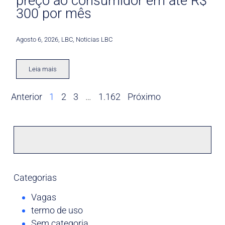
preço ao consumidor em até R$
300 por mês
Agosto 6, 2026
,
LBC
,
Noticias LBC
Leia mais
Anterior
1
2
3
…
1.162
Próximo
Categorias
Vagas
termo de uso
Sem categoria