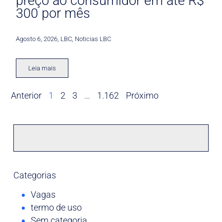
preço ao consumidor em até R$
300 por mês
Agosto 6, 2026
,
LBC
,
Noticias LBC
Leia mais
Anterior
1
2
3
…
1.162
Próximo
Categorias
Vagas
termo de uso
Sem categoria