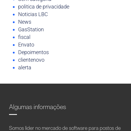
politica de privacidade
Noticias LBC
News
GasStation
fiscal
Envato
Depoimentos
clientenovo
alerta
Algumas informações
Somos líder no mercado de software para postos de