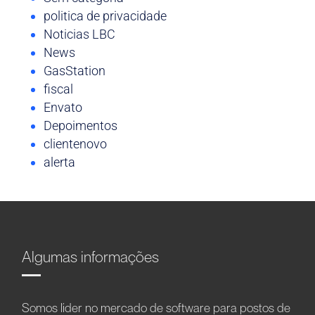
politica de privacidade
Noticias LBC
News
GasStation
fiscal
Envato
Depoimentos
clientenovo
alerta
Algumas informações
Somos líder no mercado de software para postos de