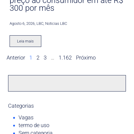
preço ao consumidor em até R$
300 por mês
Agosto 6, 2026
,
LBC
,
Noticias LBC
Leia mais
Anterior
1
2
3
…
1.162
Próximo
Categorias
Vagas
termo de uso
Sem categoria