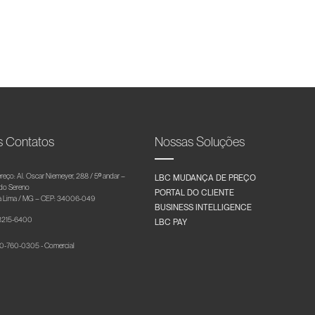
s Contatos
Nossas Soluções
reço: Al. Oscar Niemeyer, 288 / 5º andar –
LBC MUDANÇA DE PREÇO
 do Sereno
PORTAL DO CLIENTE
 Lima / MG – CEP: 34006-049
BUSINESS INTELLIGENCE
 3215-6400
LBC PAY
-760-0305 - Comercial