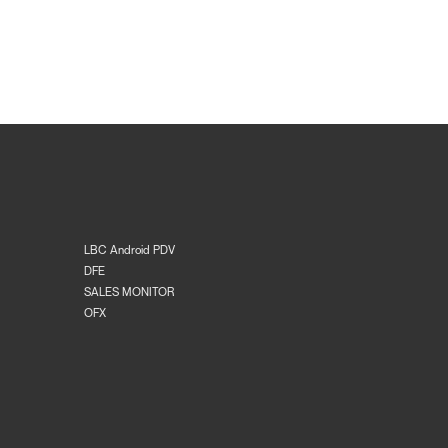
LBC Android PDV
DFE
SALES MONITOR
OFX