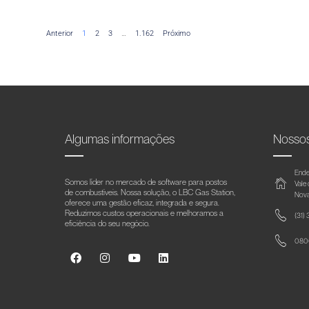
Anterior
1
2
3
…
1.162
Próximo
Algumas informações
Nosso
Ende
Somos líder no mercado de software para postos
Vale
de combustíveis. Nossa solução, o LBC Gas Station,
Nova
oferece uma gestão eficaz, integrada e segura.
Reduzimos custos operacionais e melhoramos a
(31)
eficiência do seu negócio.
0800