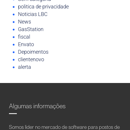
politica de privacidade
Noticias LBC
News
GasStation
fiscal
Envato
Depoimentos
clientenovo
alerta
Algumas informações
Somos líder no mercado de software para postos de