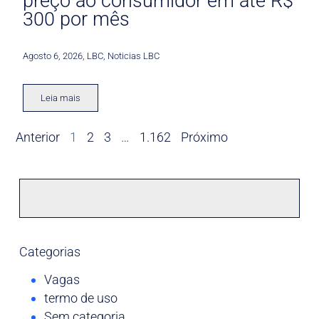
preço ao consumidor em até R$
300 por mês
Agosto 6, 2026
,
LBC
,
Noticias LBC
Leia mais
Anterior
1
2
3
…
1.162
Próximo
Categorias
Vagas
termo de uso
Sem categoria