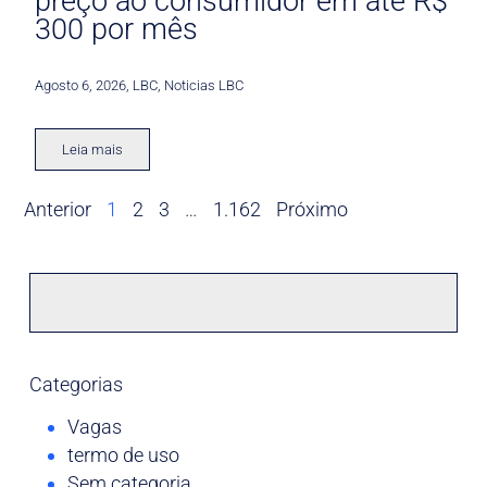
preço ao consumidor em até R$
300 por mês
Agosto 6, 2026
,
LBC
,
Noticias LBC
Leia mais
Anterior
1
2
3
…
1.162
Próximo
Categorias
Vagas
termo de uso
Sem categoria