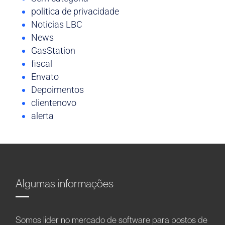
politica de privacidade
Noticias LBC
News
GasStation
fiscal
Envato
Depoimentos
clientenovo
alerta
Algumas informações
Somos líder no mercado de software para postos de