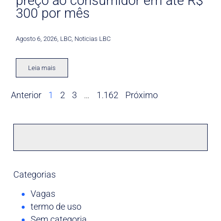
preço ao consumidor em até R$
300 por mês
Agosto 6, 2026
,
LBC
,
Noticias LBC
Leia mais
Anterior
1
2
3
…
1.162
Próximo
Categorias
Vagas
termo de uso
Sem categoria