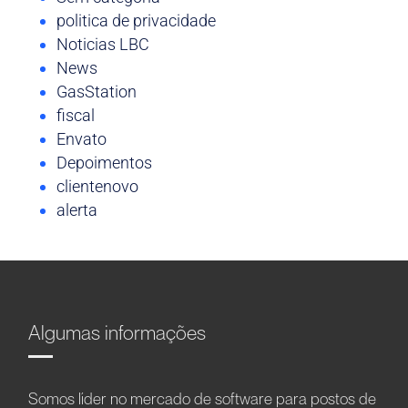
politica de privacidade
Noticias LBC
News
GasStation
fiscal
Envato
Depoimentos
clientenovo
alerta
Algumas informações
Somos líder no mercado de software para postos de