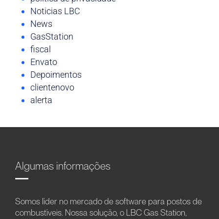
Noticias LBC
News
GasStation
fiscal
Envato
Depoimentos
clientenovo
alerta
Algumas informações
Somos líder no mercado de software para postos de
combustíveis. Nossa solução, o LBC Gas Station,