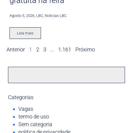
gratuita na feira
Agosto 5, 2026
,
LBC
,
Noticias LBC
Leia mais
Anterior
1
2
3
…
1.161
Próximo
Categorias
Vagas
termo de uso
Sem categoria
politica de privacidade