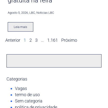
gratuita na feira
Agosto 5, 2026
,
LBC
,
Noticias LBC
Leia mais
Anterior
1
2
3
…
1.161
Próximo
Categorias
Vagas
termo de uso
Sem categoria
politica de privacidade