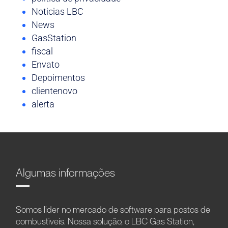
Noticias LBC
News
GasStation
fiscal
Envato
Depoimentos
clientenovo
alerta
Algumas informações
Somos líder no mercado de software para postos de
combustíveis. Nossa solução, o LBC Gas Station,