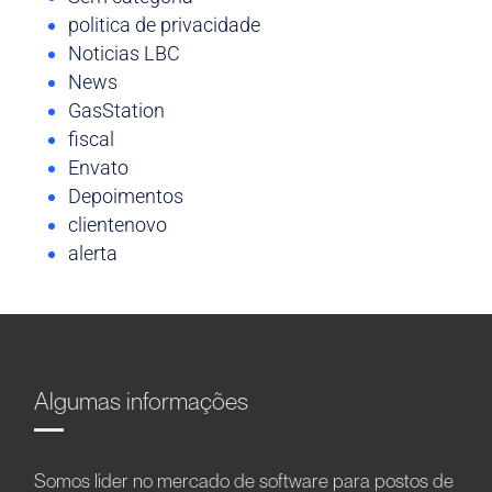
politica de privacidade
Noticias LBC
News
GasStation
fiscal
Envato
Depoimentos
clientenovo
alerta
Algumas informações
Somos líder no mercado de software para postos de