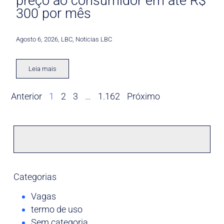
preço ao consumidor em até R$
300 por mês
Agosto 6, 2026
,
LBC
,
Noticias LBC
Leia mais
Anterior
1
2
3
…
1.162
Próximo
Categorias
Vagas
termo de uso
Sem categoria