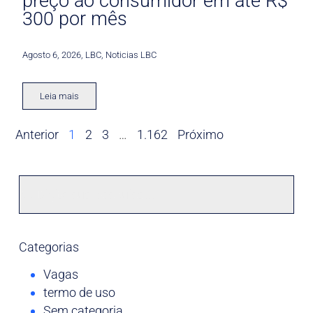
preço ao consumidor em até R$
300 por mês
Agosto 6, 2026
,
LBC
,
Noticias LBC
Leia mais
Anterior
1
2
3
…
1.162
Próximo
Categorias
Vagas
termo de uso
Sem categoria