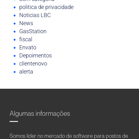
politica de privacidade
Noticias LBC
News
GasStation
fiscal
Envato
Depoimentos
clientenovo
alerta
Algumas informações
Somos líder no mercado de software para postos de