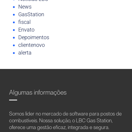
News
GasStation
fiscal
Envato
Depoimentos
clientenovo
alerta
Algumas informações
Somos líder no mercado de software para postos de
combustíveis. Nossa solução, o LBC Gas Station,
oferece uma gestão eficaz, integrada e segura.