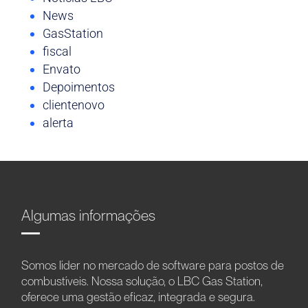
News
GasStation
fiscal
Envato
Depoimentos
clientenovo
alerta
Algumas informações
Somos líder no mercado de software para postos de
combustíveis. Nossa solução, o LBC Gas Station,
oferece uma gestão eficaz, integrada e segura.