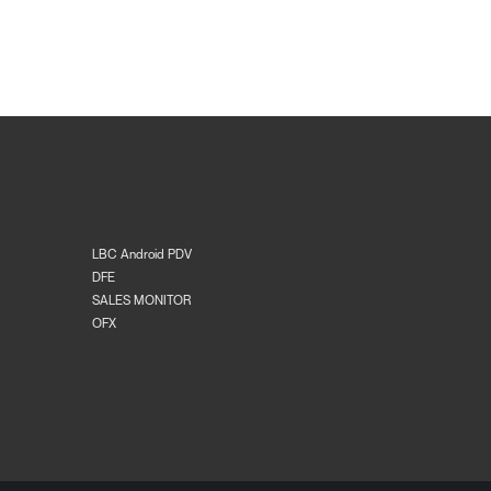
LBC Android PDV
DFE
SALES MONITOR
OFX