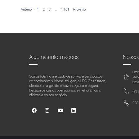
Anterior
1
2
3
…
1.161
Próximo
Algumas informações
Nosso
Ende
Somos líder no mercado de software para postos
Vale
de combustíveis. Nossa solução, o LBC Gas Station,
Nova
oferece uma gestão eficaz, integrada e segura.
Reduzimos custos operacionais e melhoramos a
(31)
eficiência do seu negócio.
0800