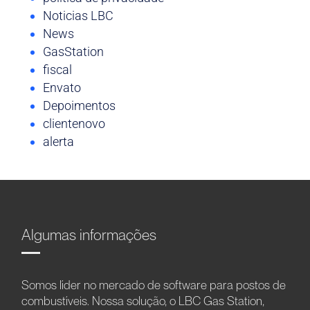
Noticias LBC
News
GasStation
fiscal
Envato
Depoimentos
clientenovo
alerta
Algumas informações
Somos líder no mercado de software para postos de
combustíveis. Nossa solução, o LBC Gas Station,