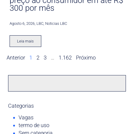
preço ao consumidor em até R$
300 por mês
Agosto 6, 2026
,
LBC
,
Noticias LBC
Leia mais
Anterior
1
2
3
…
1.162
Próximo
Categorias
Vagas
termo de uso
Sem categoria