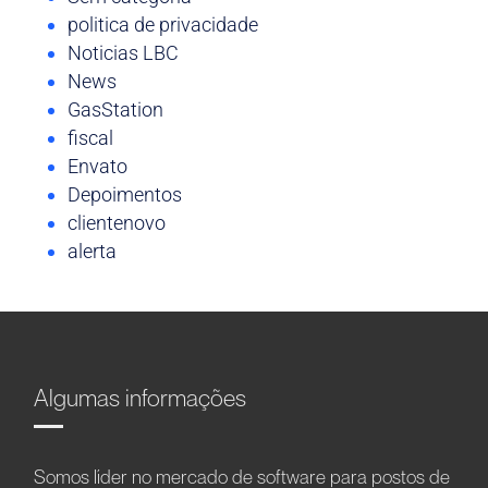
politica de privacidade
Noticias LBC
News
GasStation
fiscal
Envato
Depoimentos
clientenovo
alerta
Algumas informações
Somos líder no mercado de software para postos de