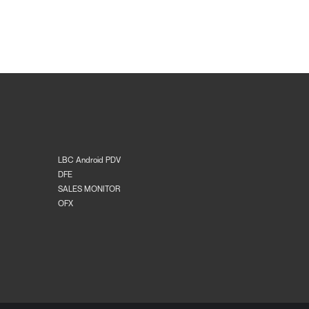
LBC Android PDV
DFE
SALES MONITOR
OFX