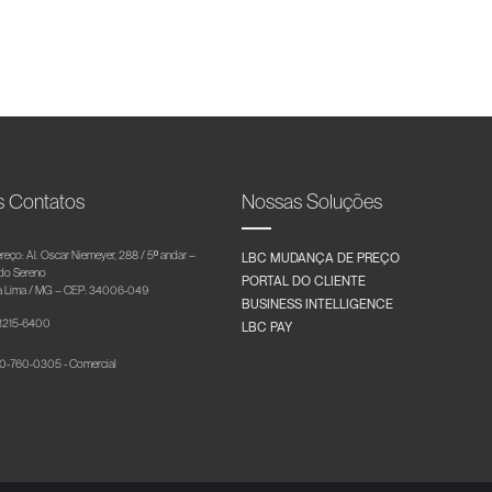
s Contatos
Nossas Soluções
reço: Al. Oscar Niemeyer, 288 / 5º andar –
LBC MUDANÇA DE PREÇO
 do Sereno
PORTAL DO CLIENTE
 Lima / MG – CEP: 34006-049
BUSINESS INTELLIGENCE
 3215-6400
LBC PAY
-760-0305 - Comercial