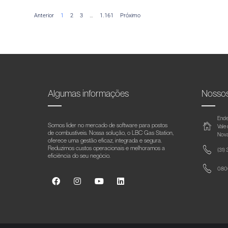
Anterior
1
2
3
…
1.161
Próximo
Algumas informações
Nosso
Ende
Somos líder no mercado de software para postos
Vale
de combustíveis. Nossa solução, o LBC Gas Station,
Nova
oferece uma gestão eficaz, integrada e segura.
Reduzimos custos operacionais e melhoramos a
(31)
eficiência do seu negócio.
0800