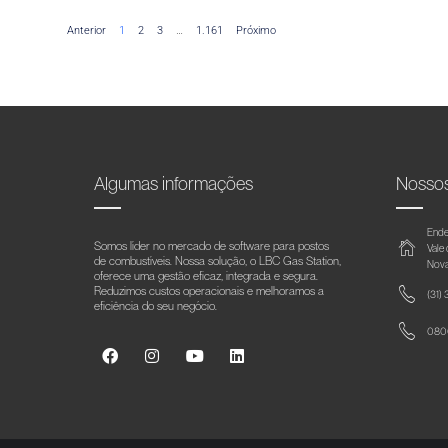
Anterior
1
2
3
…
1.161
Próximo
Algumas informações
Nosso
Ende
Somos líder no mercado de software para postos
Vale
de combustíveis. Nossa solução, o LBC Gas Station,
Nova
oferece uma gestão eficaz, integrada e segura.
Reduzimos custos operacionais e melhoramos a
(31)
eficiência do seu negócio.
0800