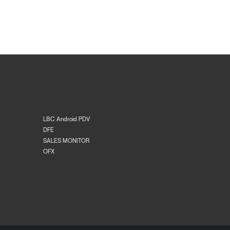
LBC Android PDV
DFE
SALES MONITOR
OFX