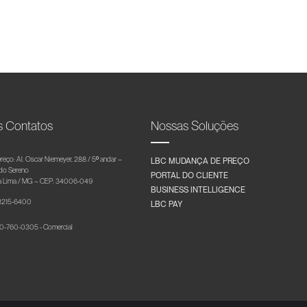
s Contatos
Nossas Soluções
reço: Al. Oscar Niemeyer, 288 / 5º andar –
LBC MUDANÇA DE PREÇO
 do Sereno
PORTAL DO CLIENTE
 Lima / MG – CEP: 34006-049
BUSINESS INTELLIGENCE
 3215-6400
LBC PAY
-760-0305 - Comercial