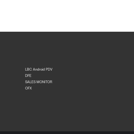
LBC Android PDV
DFE
SALES MONITOR
OFX