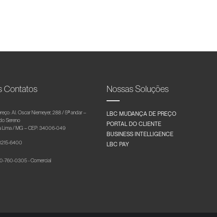
s Contatos
Nossas Soluções
reço: Al. Oscar Niemeyer, 288 / 5º andar –
LBC MUDANÇA DE PREÇO
 do Sereno
PORTAL DO CLIENTE
 Lima / MG – CEP: 34006-049
BUSINESS INTELLIGENCE
 3215-6400
LBC PAY
-760-0305 - Comercial