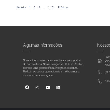
Anterior
1
2
3
…
1.161
Próximo
Algumas informações
Nosso
Ende
Somos líder no mercado de software para postos
Vale
de combustíveis. Nossa solução, o LBC Gas Station,
Nova
oferece uma gestão eficaz, integrada e segura.
Reduzimos custos operacionais e melhoramos a
(31)
eficiência do seu negócio.
0800