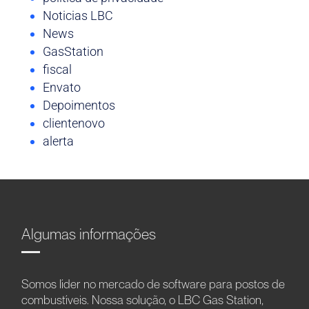
Noticias LBC
News
GasStation
fiscal
Envato
Depoimentos
clientenovo
alerta
Algumas informações
Somos líder no mercado de software para postos de
combustíveis. Nossa solução, o LBC Gas Station,