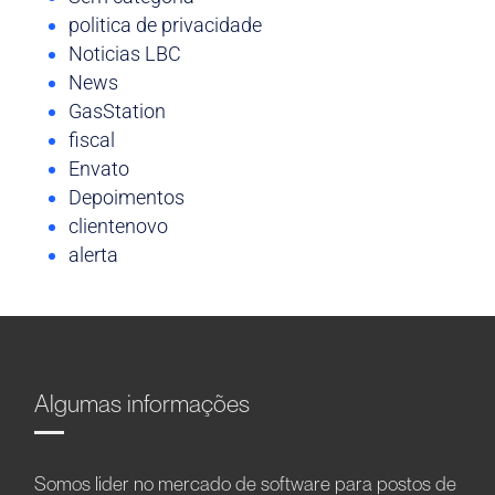
politica de privacidade
Noticias LBC
News
GasStation
fiscal
Envato
Depoimentos
clientenovo
alerta
Algumas informações
Somos líder no mercado de software para postos de