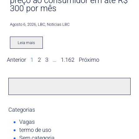
preço ao consumidor em até R$
300 por mês
Agosto 6, 2026
,
LBC
,
Noticias LBC
Leia mais
Anterior
1
2
3
…
1.162
Próximo
Categorias
Vagas
termo de uso
Sem categoria