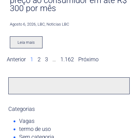
preço ao consumidor em até R$
300 por mês
Agosto 6, 2026
,
LBC
,
Noticias LBC
Leia mais
Anterior
1
2
3
…
1.162
Próximo
Categorias
Vagas
termo de uso
Sem categoria