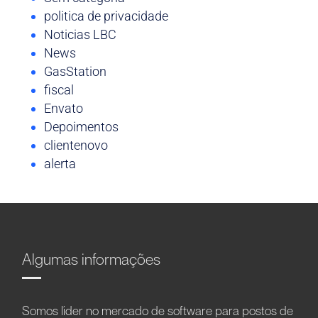
politica de privacidade
Noticias LBC
News
GasStation
fiscal
Envato
Depoimentos
clientenovo
alerta
Algumas informações
Somos líder no mercado de software para postos de