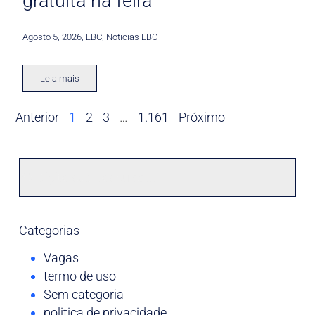
gratuita na feira
Agosto 5, 2026
,
LBC
,
Noticias LBC
Leia mais
Anterior
1
2
3
…
1.161
Próximo
Categorias
Vagas
termo de uso
Sem categoria
politica de privacidade