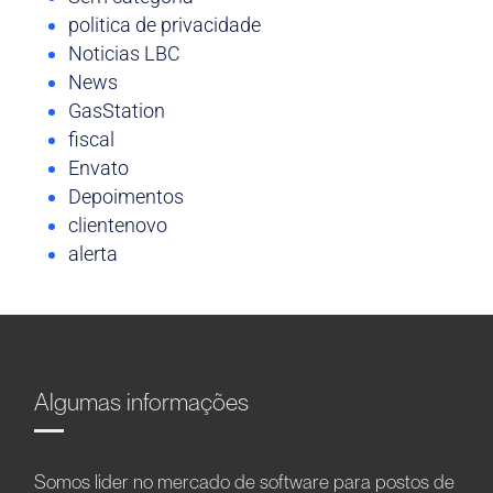
politica de privacidade
Noticias LBC
News
GasStation
fiscal
Envato
Depoimentos
clientenovo
alerta
Algumas informações
Somos líder no mercado de software para postos de