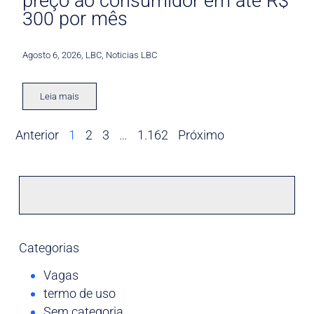
preço ao consumidor em até R$
300 por mês
Agosto 6, 2026
,
LBC
,
Noticias LBC
Leia mais
Anterior
1
2
3
…
1.162
Próximo
Categorias
Vagas
termo de uso
Sem categoria