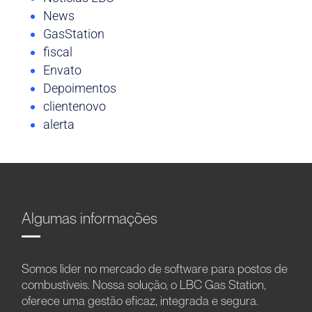
News
GasStation
fiscal
Envato
Depoimentos
clientenovo
alerta
Algumas informações
Somos líder no mercado de software para postos de
combustíveis. Nossa solução, o LBC Gas Station,
oferece uma gestão eficaz, integrada e segura.