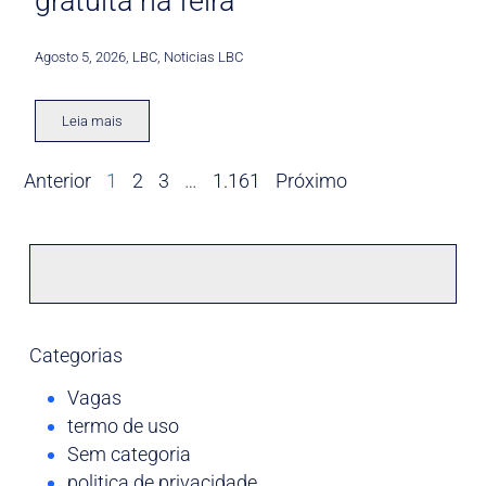
gratuita na feira
Agosto 5, 2026
,
LBC
,
Noticias LBC
Leia mais
Anterior
1
2
3
…
1.161
Próximo
Categorias
Vagas
termo de uso
Sem categoria
politica de privacidade