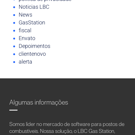
Noticias LBC
News
GasStation
fiscal
Envato
Depoimentos
clientenovo
alerta
Algumas informações
Somos líder no mercado de software para postos de
combustíveis. Nossa solução, o LBC Gas Station,