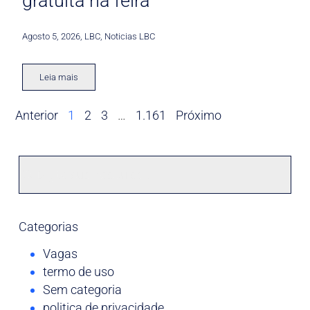
gratuita na feira
Agosto 5, 2026
,
LBC
,
Noticias LBC
Leia mais
Anterior
1
2
3
…
1.161
Próximo
Categorias
Vagas
termo de uso
Sem categoria
politica de privacidade