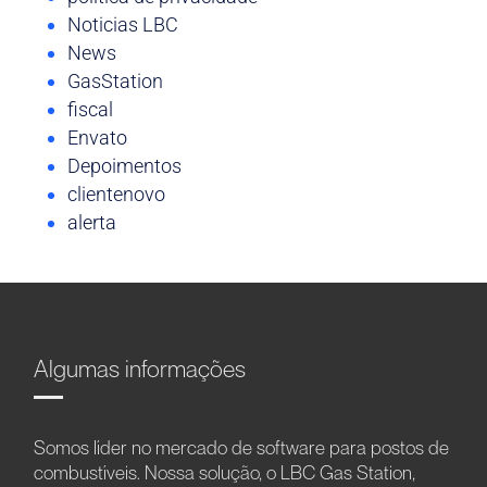
Noticias LBC
News
GasStation
fiscal
Envato
Depoimentos
clientenovo
alerta
Algumas informações
Somos líder no mercado de software para postos de
combustíveis. Nossa solução, o LBC Gas Station,