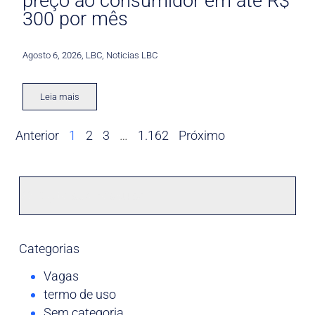
preço ao consumidor em até R$
300 por mês
Agosto 6, 2026
,
LBC
,
Noticias LBC
Leia mais
Anterior
1
2
3
…
1.162
Próximo
Categorias
Vagas
termo de uso
Sem categoria