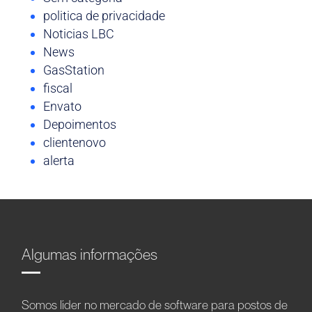
politica de privacidade
Noticias LBC
News
GasStation
fiscal
Envato
Depoimentos
clientenovo
alerta
Algumas informações
Somos líder no mercado de software para postos de