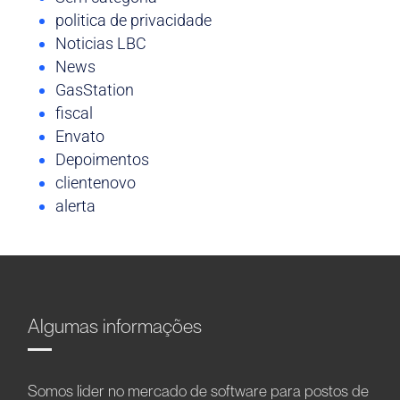
politica de privacidade
Noticias LBC
News
GasStation
fiscal
Envato
Depoimentos
clientenovo
alerta
Algumas informações
Somos líder no mercado de software para postos de