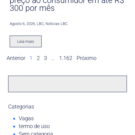
preço ao consumidor em até R$
300 por mês
Agosto 6, 2026
,
LBC
,
Noticias LBC
Leia mais
Anterior
1
2
3
…
1.162
Próximo
Categorias
Vagas
termo de uso
Sem categoria