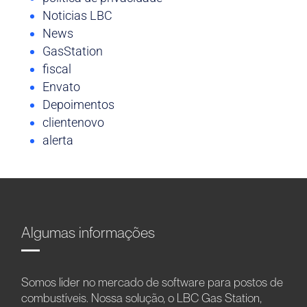
Noticias LBC
News
GasStation
fiscal
Envato
Depoimentos
clientenovo
alerta
Algumas informações
Somos líder no mercado de software para postos de
combustíveis. Nossa solução, o LBC Gas Station,