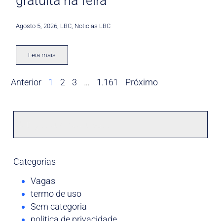
gratuita na feira
Agosto 5, 2026
,
LBC
,
Noticias LBC
Leia mais
Anterior
1
2
3
…
1.161
Próximo
Categorias
Vagas
termo de uso
Sem categoria
politica de privacidade