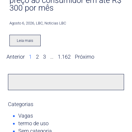
preço ao consumidor em até R$
300 por mês
Agosto 6, 2026
,
LBC
,
Noticias LBC
Leia mais
Anterior
1
2
3
…
1.162
Próximo
Categorias
Vagas
termo de uso
Sem categoria