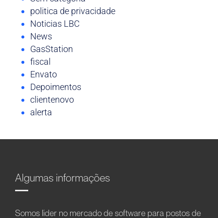
politica de privacidade
Noticias LBC
News
GasStation
fiscal
Envato
Depoimentos
clientenovo
alerta
Algumas informações
Somos líder no mercado de software para postos de