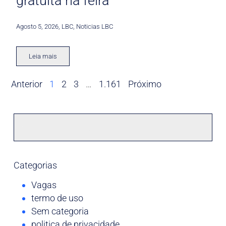
gratuita na feira
Agosto 5, 2026
,
LBC
,
Noticias LBC
Leia mais
Anterior
1
2
3
…
1.161
Próximo
Categorias
Vagas
termo de uso
Sem categoria
politica de privacidade