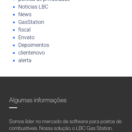
Noticias LBC
News
GasStation
fiscal
Envato
Depoimentos
clientenovo
alerta
Algumas informações
Somos líder no mercado de software para postos de
combustíveis. Nossa solução, o LBC Gas Station,