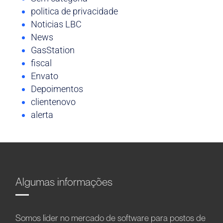
politica de privacidade
Noticias LBC
News
GasStation
fiscal
Envato
Depoimentos
clientenovo
alerta
Algumas informações
Somos líder no mercado de software para postos de