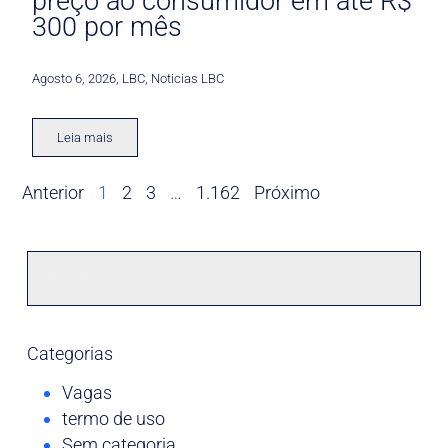
preço ao consumidor em até R$
300 por mês
Agosto 6, 2026
,
LBC
,
Noticias LBC
Leia mais
Anterior
1
2
3
…
1.162
Próximo
Categorias
Vagas
termo de uso
Sem categoria