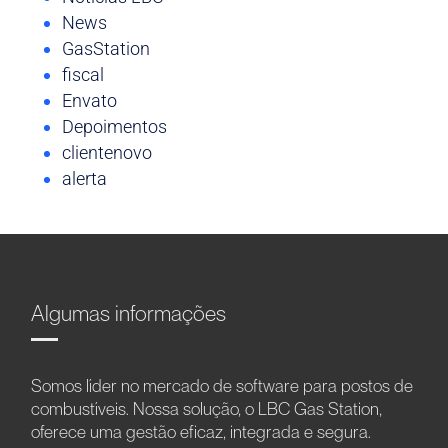
News
GasStation
fiscal
Envato
Depoimentos
clientenovo
alerta
Algumas informações
Somos líder no mercado de software para postos de
combustíveis. Nossa solução, o LBC Gas Station,
oferece uma gestão eficaz, integrada e segura.