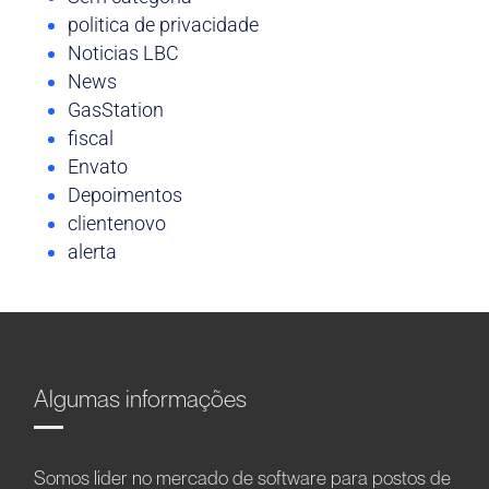
politica de privacidade
Noticias LBC
News
GasStation
fiscal
Envato
Depoimentos
clientenovo
alerta
Algumas informações
Somos líder no mercado de software para postos de