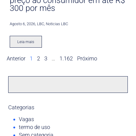
preço ao consumidor em até R$
300 por mês
Agosto 6, 2026
,
LBC
,
Noticias LBC
Leia mais
Anterior
1
2
3
…
1.162
Próximo
Categorias
Vagas
termo de uso
Sem categoria