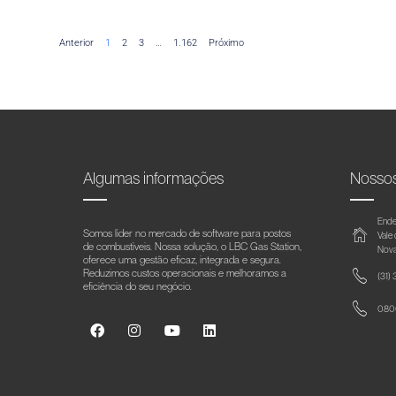
Anterior
1
2
3
…
1.162
Próximo
Algumas informações
Nosso
Ende
Somos líder no mercado de software para postos
Vale
de combustíveis. Nossa solução, o LBC Gas Station,
Nova
oferece uma gestão eficaz, integrada e segura.
Reduzimos custos operacionais e melhoramos a
(31)
eficiência do seu negócio.
0800