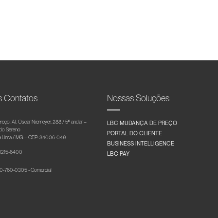
s Contatos
Nossas Soluções
reço: Al. Oscar Niemeyer, 288 / 5º andar –
LBC MUDANÇA DE PREÇO
 do Sereno
PORTAL DO CLIENTE
 Lima / MG – CEP: 34006-049
BUSINESS INTELLIGENCE
 3215-6400
LBC PAY
-760-0305 - Comercial