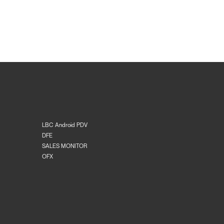
LBC Android PDV
DFE
SALES MONITOR
OFX