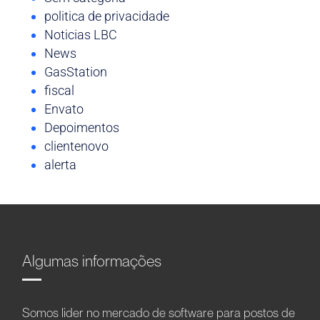
politica de privacidade
Noticias LBC
News
GasStation
fiscal
Envato
Depoimentos
clientenovo
alerta
Algumas informações
Somos líder no mercado de software para postos de