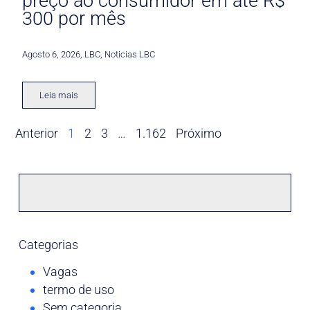
preço ao consumidor em até R$
300 por mês
Agosto 6, 2026
,
LBC
,
Noticias LBC
Leia mais
Anterior
1
2
3
…
1.162
Próximo
Categorias
Vagas
termo de uso
Sem categoria