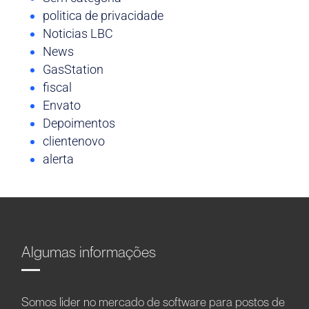
politica de privacidade
Noticias LBC
News
GasStation
fiscal
Envato
Depoimentos
clientenovo
alerta
Algumas informações
Somos líder no mercado de software para postos de