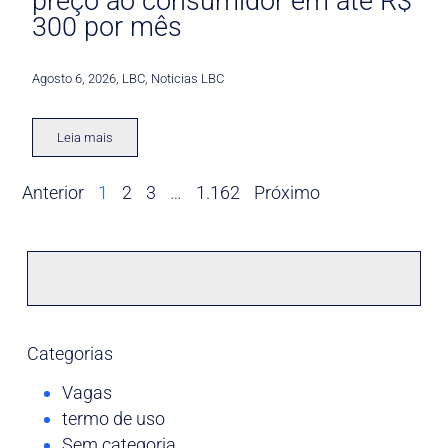
preço ao consumidor em até R$
300 por mês
Agosto 6, 2026
,
LBC
,
Noticias LBC
Leia mais
Anterior
1
2
3
…
1.162
Próximo
Categorias
Vagas
termo de uso
Sem categoria